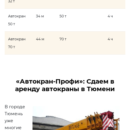
32 т
Автокран
34 м
50 т
4 ч
50 т
Автокран
44 м
70 т
4 ч
70 т
«Автокран-Профи»: Сдаем в
аренду автокраны в Тюмени
В городе
Тюмень
уже
многие