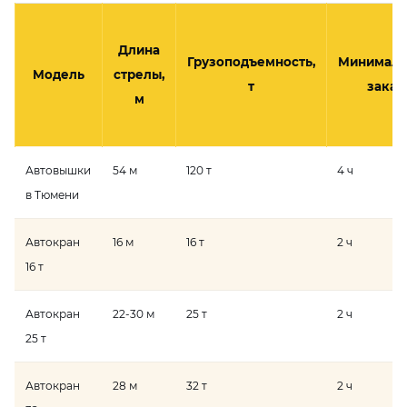
Длина
Грузоподъемность,
Минимал
Модель
стрелы,
т
заказ
м
Автовышки
54 м
120 т
4 ч
в Тюмени
Автокран
16 м
16 т
2 ч
16 т
Автокран
22-30 м
25 т
2 ч
25 т
Автокран
28 м
32 т
2 ч