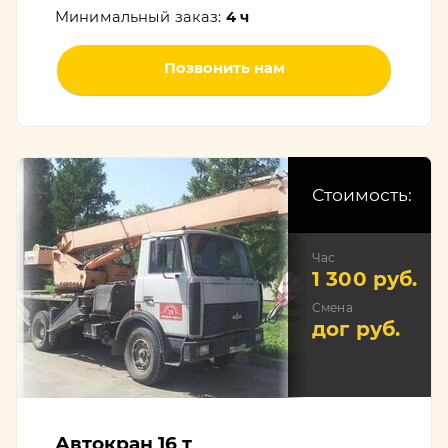
Минимальный заказ:
4 ч
Позвонить нам
Стоимость:
Час
1 300 руб.
Смена
дог руб.
Автокран 16 т